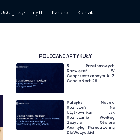
Usługi i systemy IT
Kariera
Kontakt
POLECANE ARTYKUŁY
5 Przełomowych
Rozwiązań W
Geoprzestrzennym AI Z
Google Next '26
Pułapka Modelu
Rozliczeń Na
Użytkownika: Jak
Rozliczanie Według
Zużycia Otwiera
Analitykę Przestrzenną
Dla Wszystkich