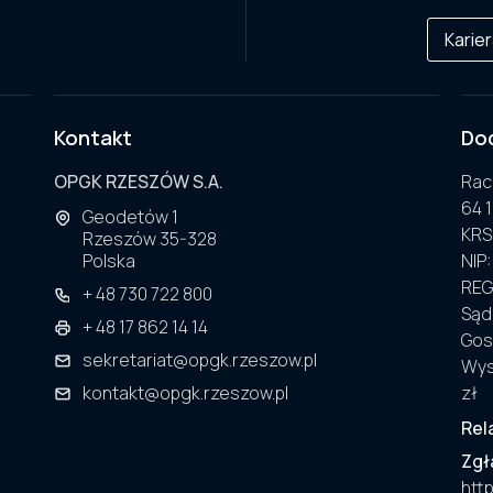
Karie
Kontakt
Do
OPGK RZESZÓW S.A.
Rac
64 
Geodetów 1
KRS
Rzeszów 35-328
Polska
NIP:
RE
+ 48 730 722 800
Sąd
+ 48 17 862 14 14
Gos
sekretariat@opgk.rzeszow.pl
Wys
kontakt@opgk.rzeszow.pl
zł
Rel
Zgł
http