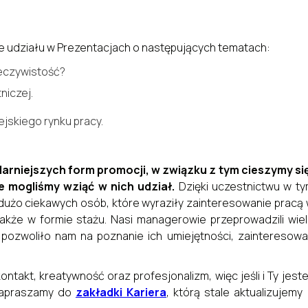
e udziału w Prezentacjach o następujących tematach:
zeczywistość?
niczej.
jskiego rynku pracy.
.
larniejszych form promocji, w związku z tym cieszymy si
 mogliśmy wziąć w nich udział.
Dzięki uczestnictwu w t
dużo ciekawych osób, które wyraziły zainteresowanie pracą
także w formie stażu. Nasi managerowie przeprowadzili wie
pozwoliło nam na poznanie ich umiejętności, zainteresow
ntakt, kreatywność oraz profesjonalizm, więc jeśli i Ty jest
zapraszamy do
zakładki Kariera
, którą stale aktualizujemy