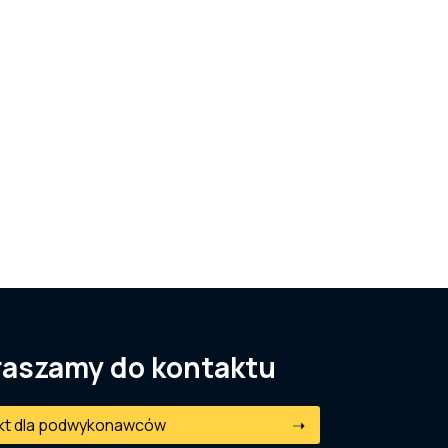
raszamy do kontaktu
kt dla podwykonawców
➝