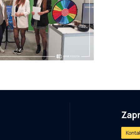
Zap
Konta