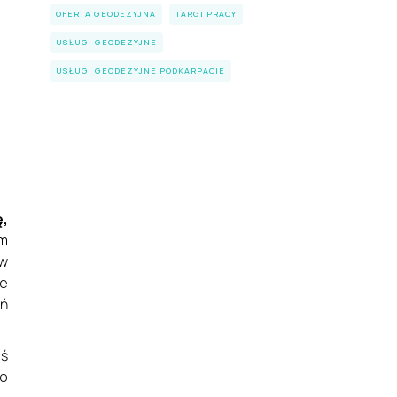
OFERTA GEODEZYJNA
TARGI PRACY
USŁUGI GEODEZYJNE
USŁUGI GEODEZYJNE PODKARPACIE
ę,
ym
 w
le
ań
eś
 o