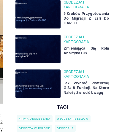
GEODEZJA I
KARTOGRAFIA
5 Kroków Przygotowania
Do Migracji Z Esri Do
CARTO
GEODEZJA I
KARTOGRAFIA
Zmieniająca Się Rola
Analityka GIS
GEODEZJA I
KARTOGRAFIA
Jak Wybrać Platformę
GIS: 8 Funkcji, Na Które
Należy Zwrócić Uwagę
TAGI
e,
FIRMA GEODEZYJNA
GEODETA RZESZÓW
nż
zy
GEODETA W POLSCE
GEODEZJA