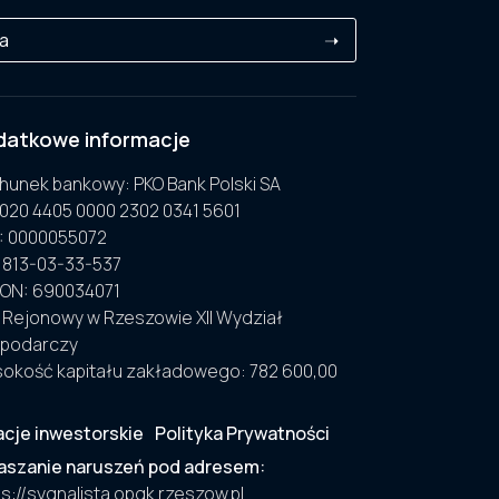
ra
➝
datkowe informacje
hunek bankowy:
PKO Bank Polski SA
1020 4405 0000 2302 0341 5601
:
0000055072
813-03-33-537
GON
: 690034071
 Rejonowy w Rzeszowie XII Wydział
podarczy
okość kapitału zakładowego:
782 600,00
acje inwestorskie
Polityka Prywatności
aszanie naruszeń pod adresem:
s://sygnalista.opgk.rzeszow.pl