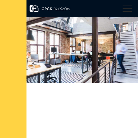
WZA 2026
WZA 2025
NWZA 2025
WZA 2024
Ogłoszenie o zagubionych odcinkach akcji imiennych OPGK
Rzeszów S.A.