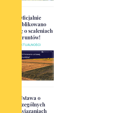
Oficjalnie
opublikowano
ustawę o scaleniach
gruntów!
AKTUALNOŚCI
Ustawa o
szczególnych
rozwiązaniach