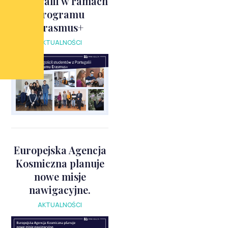
Portugalii w ramach
programu
Erasmus+
AKTUALNOŚCI
Europejska Agencja
Kosmiczna planuje
nowe misje
nawigacyjne.
AKTUALNOŚCI