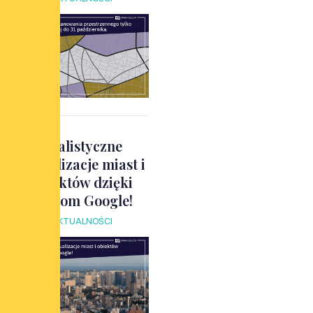
Realistyczne
wizualizacje miast i
obiektów dzięki
Mapom Google!
AKTUALNOŚCI