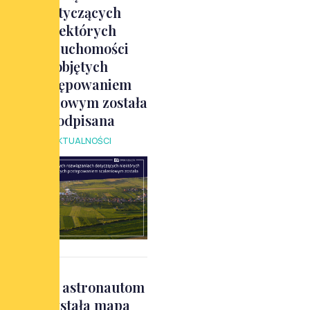
dotyczących
niektórych
nieruchomości
objętych
postępowaniem
scaleniowym została
podpisana
AKTUALNOŚCI
Dzięki astronautom
powstała mapa