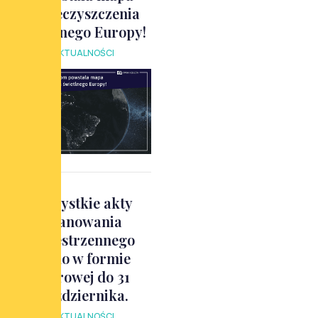
zanieczyszczenia
świetlnego Europy!
AKTUALNOŚCI
Wszystkie akty
planowania
przestrzennego
tylko w formie
cyfrowej do 31
października.
AKTUALNOŚCI