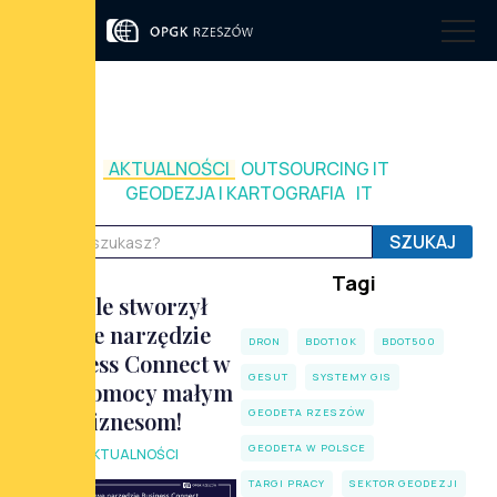
AKTUALNOŚCI
OUTSOURCING IT
GEODEZJA I KARTOGRAFIA
IT
Tagi
Apple stworzył
nowe narzędzie
DRON
BDOT10K
BDOT500
Business Connect w
GESUT
SYSTEMY GIS
celu pomocy małym
GEODETA RZESZÓW
biznesom!
GEODETA W POLSCE
AKTUALNOŚCI
TARGI PRACY
SEKTOR GEODEZJI