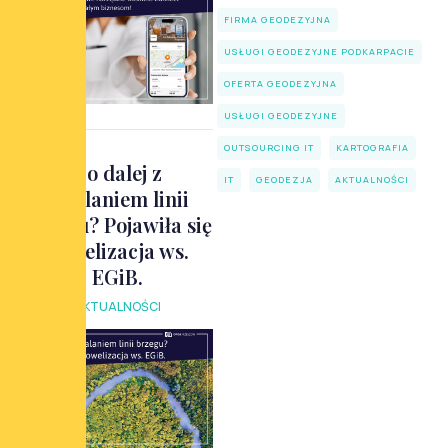
FIRMA GEODEZYJNA
USŁUGI GEODEZYJNE PODKARPACIE
OFERTA GEODEZYJNA
USŁUGI GEODEZYJNE
OUTSOURCING IT
KARTOGRAFIA
Co dalej z
IT
GEODEZJA
AKTUALNOŚCI
ustalaniem linii
brzegu? Pojawiła się
nowelizacja ws.
EGiB.
AKTUALNOŚCI